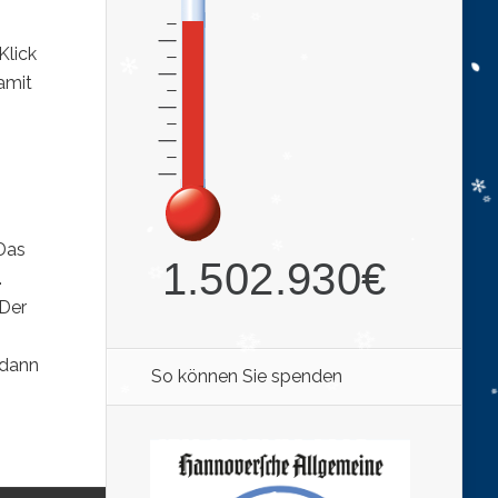
Klick
amit
Das
.
 Der
 dann
So können Sie spenden