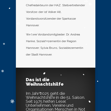
Chefredakteurin der HAZ. Stellvertretender
Vorsitzender ist Volker Alt,
Vorstandsvorsitzender der Sparkasse
Hannover.
Weitere Vorstandsmitglieder: Dr. Andrea
Hanke, Sozialdezernentin der Region
Hannover; Sylvia Bruns, Sozialdezernentin
der Stadt Hannover.
Das ist die
Weihnachtshilfe
Im Jahr 2025 geht die
Weihnachtshilfe in die 51. Saison.
Seit 1975 helfen Leser,
Unternehmen, Vereine und
Organisationen Menschen in Not