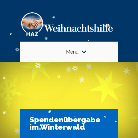
Menü
Spendenübergabe
im Winterwald