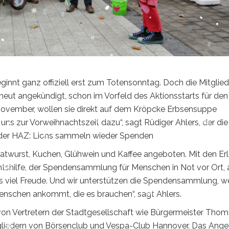
innt ganz offiziell erst zum Totensonntag. Doch die Mitglied
ut angekündigt, schon im Vorfeld des Aktionsstarts für den
vember, wollen sie direkt auf dem Kröpcke Erbsensuppe
uns zur Vorweihnachtszeit dazu“, sagt Rüdiger Ahlers, der die
e der HAZ: Lions sammeln wieder Spenden
twurst, Kuchen, Glühwein und Kaffee angeboten. Mit den Er
tshilfe, der Spendensammlung für Menschen in Not vor Ort,
uns viel Freude. Und wir unterstützen die Spendensammlung, we
Menschen ankommt, die es brauchen“, sagt Ahlers.
 von Vertretern der Stadtgesellschaft wie Bürgermeister Tho
liedern von Börsenclub und Vespa-Club Hannover. Das Ang