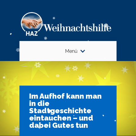
Menü
Im Aufhof kann man
in die
Stadtgeschichte
eintauchen – und
dabei Gutes tun