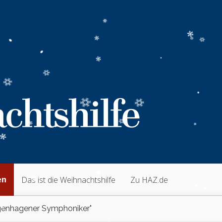
en
Das ist die Weihnachtshilfe
Zu HAZ.de
enhagener Symphoniker"