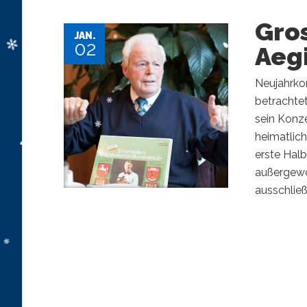
Gro
JAN.
02
Aeg
Neujahrkon
betrachtet
sein Konz
heimatlich
erste Halb
außergewö
ausschließl