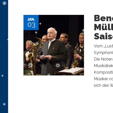
Bene
JAN.
03
Müll
Sai
Vom „Lust
Symphonik
Die Noten
Musikdirek
Kompositi
Musiker vo
sich des W