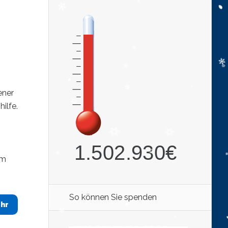
ener
ilfe.
hm
So können Sie spenden
hr