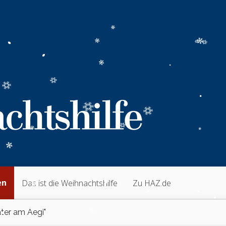
en
Das ist die Weihnachtshilfe
Zu HAZ.de
ter am Aegi"