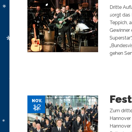
Dritte Auf
sorgt das
Teppich, 
Gewinner 
Superstar“
„Bundesvis
gehen Seni
Fest
NOV.
12
Zum dritt
Hannover 
Hannover –