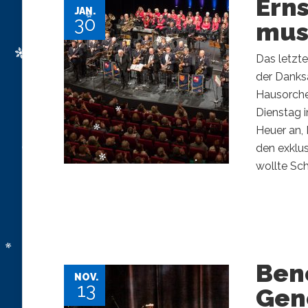
Erns
JAN.
30
musi
​Das letzt
der Danks
Hausorche
Dienstag 
Heuer an,
den exklu
wollte Sch
Ben
NOV.
13
Gen