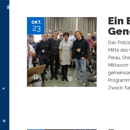
Ein 
OKT.
23
Gen
Das Polize
Mitte des
Perau, Sh
Mittwoch 
gemeinsam
Programm 
Zweck: für.