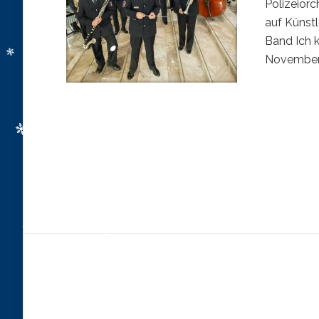
Polizeiorc
auf Künst
Band Ich k
November 