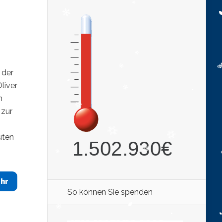
 der
liver
m
 zur
uten
hr
So können Sie spenden