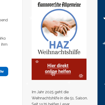
Abend
irko
h ihm
m
hr
Im Jahr 2025 geht die
Weihnachtshilfe in die 51. Saison.
Seit 1975 helfen Leser,