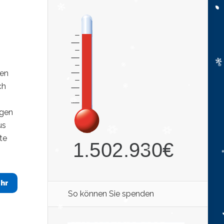
ven
ch
agen
us
te
hr
So können Sie spenden