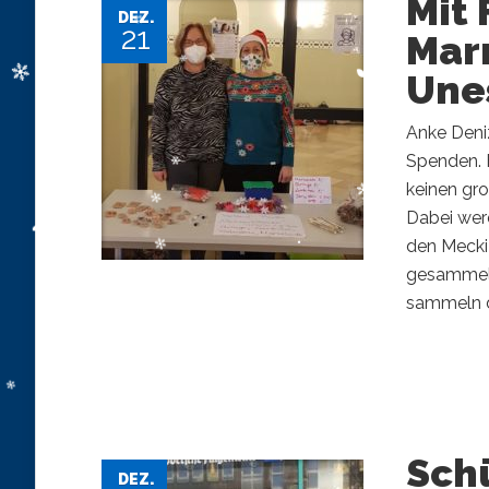
Mit
DEZ.
21
Mar
Une
Anke Deni
Spenden. F
keinen gr
Dabei wer
den Mecki
gesammelt
sammeln da
Sch
DEZ.