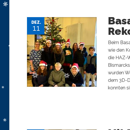
Basa
DEZ.
11
Rek
Beim Basa
wie den K
die HAZ-W
Bismarcksc
wurden We
dem 3D-Dr
konnten si