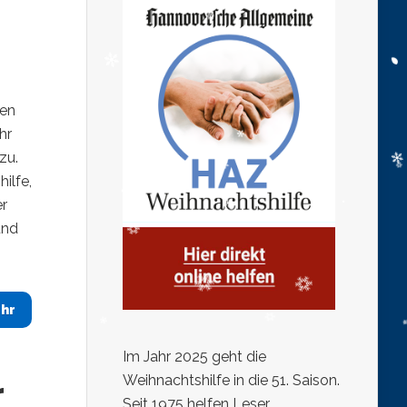
sen
hr
zu.
ilfe,
r
und
hr
Im Jahr 2025 geht die
Weihnachtshilfe in die 51. Saison.
r
Seit 1975 helfen Leser,