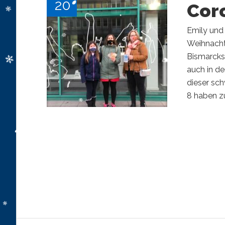
20
Cor
Emily und
Weihnachts
Bismarcks
auch in de
dieser sch
8 haben z