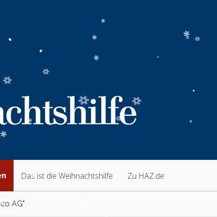
en
Das ist die Weihnachtshilfe
Zu HAZ.de
co AG"