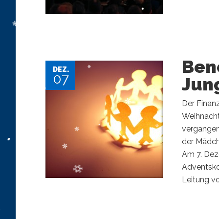
Ben
DEZ.
07
Jun
Der Finan
Weihnachts
vergangene
der Mädch
Am 7. Dez
Adventsko
Leitung vo