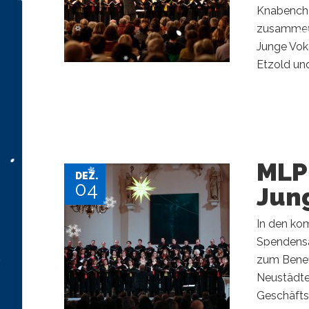
Knabencho
zusammen.
Junge Vok
Etzold un
MLP
DEZ.
04
Jun
In den ko
Spendensa
zum Benef
Neustädter
Geschäftss