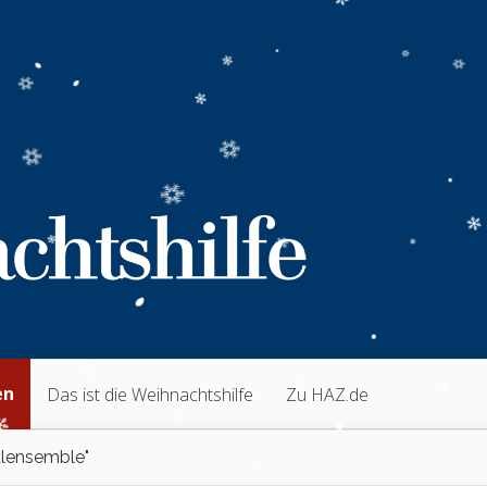
en
Das ist die Weihnachtshilfe
Zu HAZ.de
lensemble"