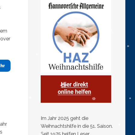
s
esem
nover
hr
Im Jahr 2025 geht die
ahr
Weihnachtshilfe in die 51. Saison.
es
Seit 1975 helfen Leser,