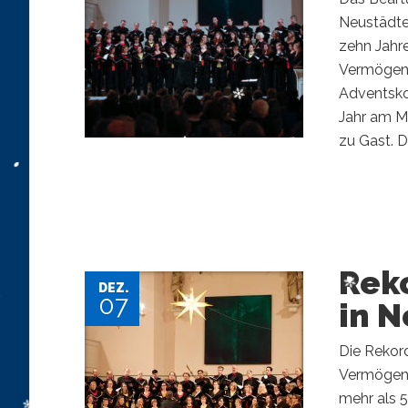
Neustädter
zehn Jahre
Vermögens
Adventskon
Jahr am M
zu Gast. Di
Rek
DEZ.
07
in N
Die Rekor
Vermögens
mehr als 