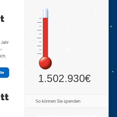
t
 Jahr
s-
ch.
hr
tt
So können Sie spenden