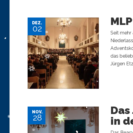
MLP
DEZ.
02
Seit mehr 
Niederlas
Adventskon
das belieb
Jürgen Et
Das
NOV.
28
in d
Das Beart