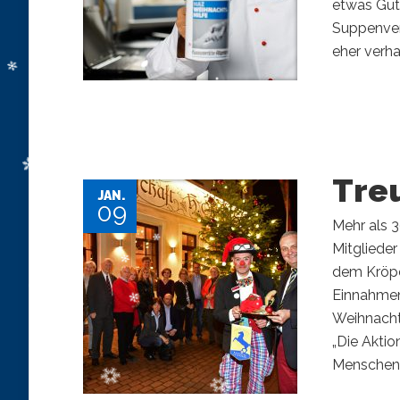
etwas Gute
Suppenver
eher verha
Tre
JAN.
09
Mehr als 3
Mitgliede
dem Kröpc
Einnahmen
Weihnacht
„Die Aktio
Menschen, 