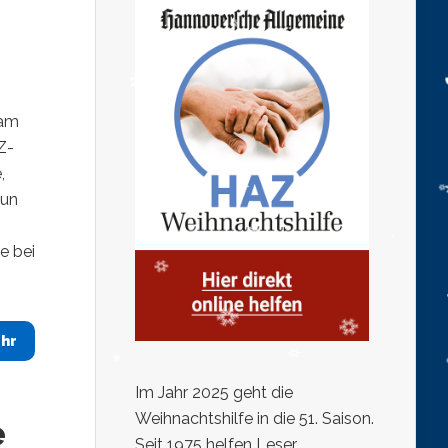
sam
Z-
,
nun
e bei
hr
Im Jahr 2025 geht die
Weihnachtshilfe in die 51. Saison.
e
Seit 1975 helfen Leser,