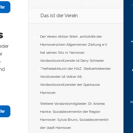
hr
Das ist der Verein
s
Der Verein Aktion Weihnachtshilfe der
Hannoverschen Allgemeinen Zeitung e.V.
eder
hat seinen Sitz in Hannover.
hr
Vorstandsvorsitzende ist Dany Schrader,
-
und
Chefredakteurin der HAZ. Stellvertretender
Vorsitzender ist Volker Alt,
Vorstandsvorsitzender der Sparkasse
Hannover.
Weitere Vorstandsmitglieder: Dr. Andrea
hr
Hanke, Sozialdezernentin der Region
Hannover; Sylvia Bruns, Sozialdezernentin
der Stadt Hannover.