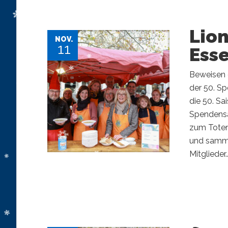
Lion
NOV.
11
Ess
Beweisen 
der 50. S
die 50. Sa
Spendensa
zum Toten
und samme
Mitglieder..