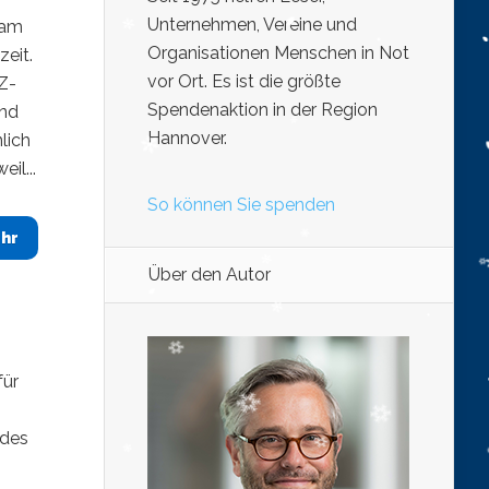
Unternehmen, Vereine und
 am
Organisationen Menschen in Not
eit.
vor Ort. Es ist die größte
AZ-
Spendenaktion in der Region
rnd
Hannover.
lich
il...
So können Sie spenden
hr
Über den Autor
für
 des