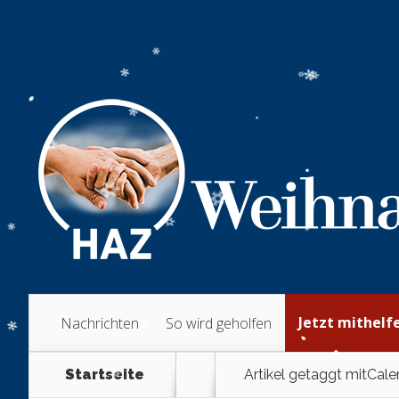
Jetzt mithelf
Nachrichten
So wird geholfen
Startseite
Artikel getaggt mit
Cale