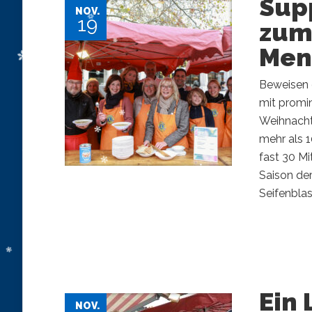
Sup
NOV.
19
zum
Men
Beweisen
mit promin
Weihnachts
mehr als 
fast 30 M
Saison de
Seifenblas
Ein 
NOV.