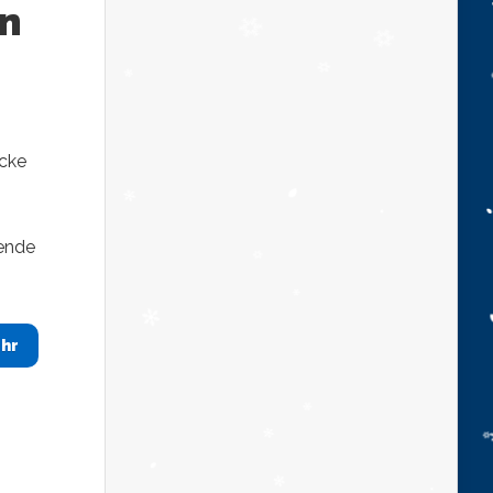
on
pcke
rende
hr