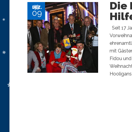
Die 
DEZ.
09
Hilf
Seit 17 Ja
Vorweihnac
ehrenamtl
mit Gäste
Fidou und
Weihnacht
Hooligans