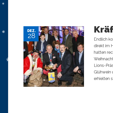
Kräf
DEZ.
28
Endlich k
direkt im 
hatten re
Weihnachts
Lions-Präs
Glühwein 
erhielten si