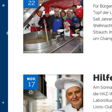
22
Für Bürge
Topf der L
Seit Jahre
Weihnachts
Strauch. 
um Champio
Hil
NOV.
17
Am Sonnab
die HAZ-We
Laborsitua
Lions-Club