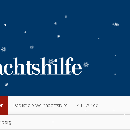
en
Das ist die Weihnachtshilfe
Zu HAZ.de
nberg"