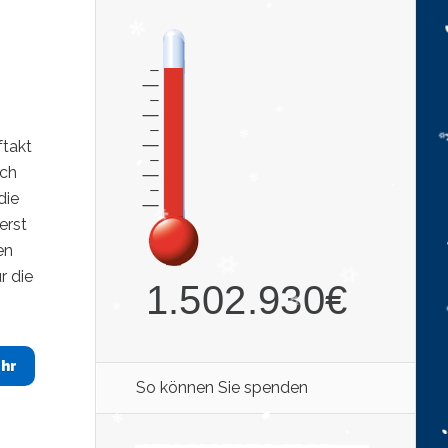
takt
uch
die
erst
en
r die
hr
So können Sie spenden